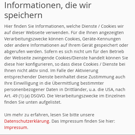
WIR SIND AUCH IN
Informationen, die wir
FACEBOOK!
speichern
Besuche uns in Facebook und wenn dir unsere
Hier finden Sie Informationen, welche Dienste / Cookies wir
Arbeit gefällt, gebe uns einen Daumen hoch.
auf dieser Webseite verwenden. Für die Ihnen angezeigten
Verarbeitungszwecke können Cookies, Geräte-Kennungen
https://www.facebook.com/SpdOrtsvereinOtigheim/
oder andere Informationen auf Ihrem Gerät gespeichert oder
abgerufen werden. Sofern es sich nicht um für den Betrieb
der Webseite zwingende Cookies/Dienste handelt können Sie
diese hier konfigurieren, so dass diese Cookies / Dienste bei
Ihnen nicht aktiv sind. Im Falle der Aktivierung
Aktuelle Artikel:
entsprechender Dienste beinhaltet diese Zustimmung auch
Ihre Einwilligung in die Übermittlung bestimmter
04.03.2025 Nachruf
personenbezogener Daten in Drittländer, u.a. die USA, nach
Art. 49 (1) (a) DSGVO. Die Verarbeitungszwecke im Einzelnen
04.03.2025 Aktuelle Nachrichten
finden Sie unten aufgelistet.
Um mehr zu erfahren, lesen Sie bitte unsere
28.02.2024 Hoffnung im SPD Ortsverein Ötigheim
Datenschutzerklärung
. Das Impressum finden Sie hier:
Impressum
.
16.02.2024 Neues zur Kommunalwahl am 09.06.2024