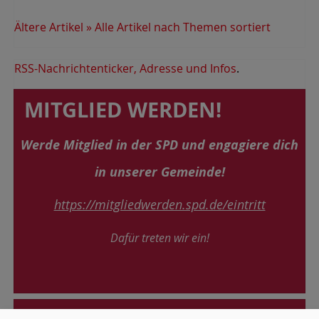
Ältere Artikel »
Alle Artikel nach Themen sortiert
RSS-Nachrichtenticker, Adresse und Infos
.
MITGLIED WERDEN!
Werde Mitglied in der SPD und engagiere dich
in unserer Gemeinde!
https://mitgliedwerden.spd.de/eintritt
Dafür treten wir ein
!